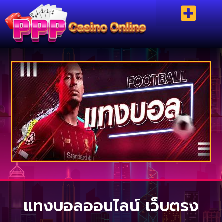
แทงบอลออนไลน์ เว็บตรง