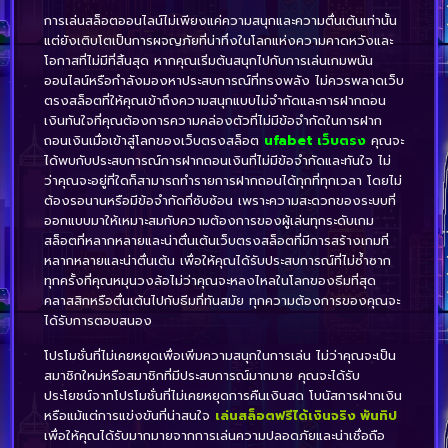
การเล่นสล็อตออนไลน์ไม่เพียงแค่ความสนุกและความตื่นเต้นเท่านั้น
แต่ยังเติบโตเป็นการผจญภัยที่น่าทึ่งในโลกแห่งความคาดหวังและ
โอกาสที่ไม่มีที่สิ้นสุด หากคุณเริ่มต้นสนุกไปกับการเล่นเกมพนัน
ออนไลน์หรือกำลังมองหาประสบการณ์ที่ทรงพลัง ไม่ควรพลาดเว็บ
ตรงสล็อตที่ให้คุณเข้าถึงความสนุกแบบไม่จำกัดและการฝากถอน
เงินทันใจที่คุณต้องการความคล่องตัวที่ไม่มีข้อจำกัดในการฝาก
ถอนเงินเมื่อเข้าสู่โลกของเว็บตรงสล็อต
ufabet เว็บตรง
คุณจะ
ได้พบกับประสบการณ์การฝากถอนเงินที่ไม่มีข้อจำกัดและทันใจ ไม่
ว่าคุณจะอยู่ที่ใดก็สามารถทำรายการฝากถอนได้ทุกที่ทุกเวลา โดยไม่
ต้องรอนานหรือมีข้อจำกัดที่ซับซ้อน เพราะความสะดวกของระบบที่
ออกแบบมาให้เหมาะสมกับความต้องการของผู้เล่นทุกระดับเกม
สล็อตที่หลากหลายและน่าตื่นเต้นเว็บตรงสล็อตที่มีการสร้างเกมที่
หลากหลายและน่าตื่นเต้น เพื่อให้คุณได้รับประสบการณ์ที่ไม่ซ้ำซาก
ทุกครั้งที่คุณหมุนวงล้อไม่ว่าคุณจะหลงไหลในโลกของธีมที่สุด
คลาสสิกหรือตื่นเต้นไปกับธีมที่ทันสมัย ทุกความต้องการของคุณจะ
ได้รับการตอบสนอง
โปรโมชั่นที่ไม่เคยหยุดเพื่อเพิ่มความสนุกในการเล่น ไม่ว่าคุณจะเป็น
สมาชิกใหม่หรือสมาชิกที่มีประสบการณ์มากมาย คุณจะได้รับ
ประโยชน์จากโปรโมชั่นที่ไม่เคยหยุดการคืนเงินสด โบนัสการฝากเงิน
หรือแม้แต่การแข่งขันที่น่าสนใจ
เล่นสล็อตฟรีได้เงินจริง พันทิป
เพื่อให้คุณได้รับมากมายจากการเล่นความปลอดภัยและน่าเชื่อถือ