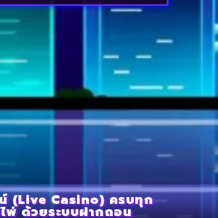
ลน์ (Live Casino) ครบทุก
เกมไพ่ ด้วยระบบฝากถอน