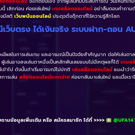
ล็อตออนไลน์
จะเกิดขึ้นเอง จากผู้เล่นที่มีประสบการณ์ วันไหนที่เ
นี้ เลิกก่อน ค่อยเล่นใหม่
เกมสล็อตออนไลน์
อย่าลืมตอบคำถามตัวเ
จงมีสติ
เว็บพนันออนไลน์
ประดุจดั่งตุ๊กตาที่ไร้ความรู้สึกโลภ
์เว็บตรง ได้เงินจริง ระบบฝาก-ถอน AU
ะมีผลในการเล่นเกม และอารมณ์เป็นปัจจัยสำคัญมาก ต่อให้เล่นตาละ
ผู้เล่นอาจลงเล่นตาหนึ่งเป็นหลักพันเลยแบบไม่มีเหตุผลก็ได้
เกมสล
เข้าไป ดังนั้นถ้าเริ่มอารมณ์ไม่ปกติ
เล่นสล็อตออนไลน์
แนะนำว่าร
บผลการเล่น
สล็อตออนไลน์แตกง่าย
ค่อยกลับมาเล่นใหม่ และเมื่อเร
ถามข้อมูลเพิ่มเติม หรือ สมัครสมาชิก ได้ที่ >>>>
@UFA14