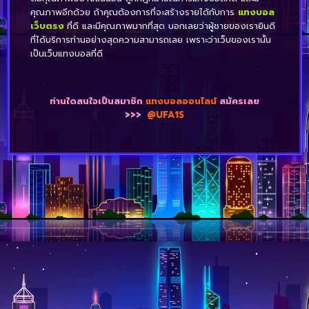
คุณภาพอีกด้วย ถ้าคุณต้องการที่จะสร้างรายได้กับการ
แทงบอล
เว็บตรง
ที่ดี และมีคุณภาพมากที่สุด บอกเลยว่าผู้ชายของเรายินดี
ที่ได้บริการท่านอย่างสุดความสามารถเลย เพราะว่าเว็บของเรานั้น
เป็นเว็บแทงบอลที่ดี
ท่านใดสนใจเป็นสมาชิก
แทงบอลออนไลน์
สมัครเลย
>>>
@UFA1S